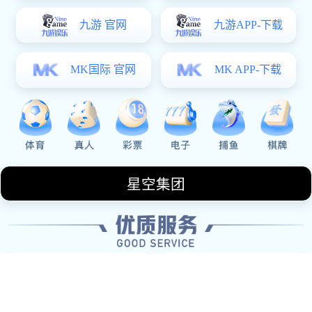
服务宗旨
交流星空体育网站
订阅我们的邮件
Subscribe
弗雷德范弗利特的崛起之路与NBA赛场的精彩瞬间分析
2025-10-01 13:03:15
255
弗雷德・范弗利特，这位来自小城镇的球员，以其不屈不挠的奋斗精神和