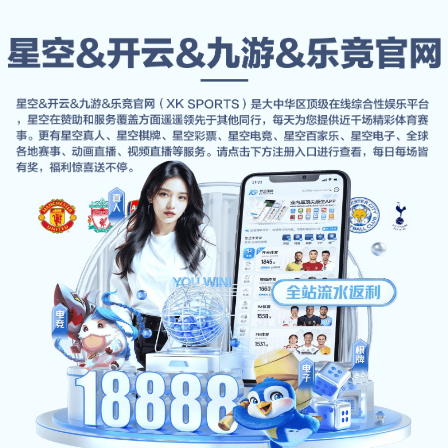
体育明星
张敏专访：探寻排球成功背后的秘密与心路历程
最新资讯