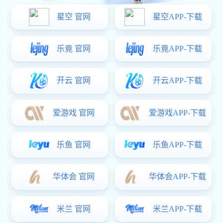
西安羽毛球队个人能力提升之路与训练心得分享
2025-12-16 14:58:24
西安滑板队战术表现深度数据分析与策略优化探讨
2025-12-16 14:23:57
北京网球队的节奏与发展：探索网球运动的新机遇与
挑战
2025-12-16 13:52:36
杨芳独家分享排球技巧与心得体会助你提升球技和比
赛表现
2025-12-16 13:21:09
导航
了解星空xk官网
体育热点
体育明星