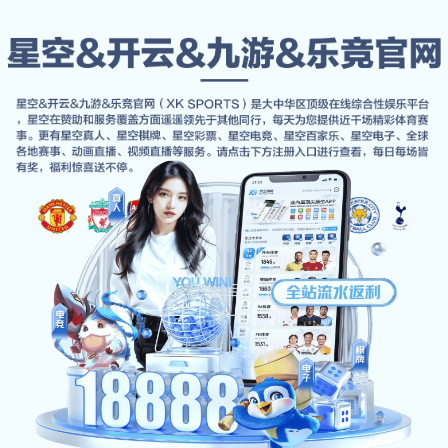
体育热点
2017年希金斯与马克艾伦巅峰对决精彩回顾与赛后分析
最新资讯