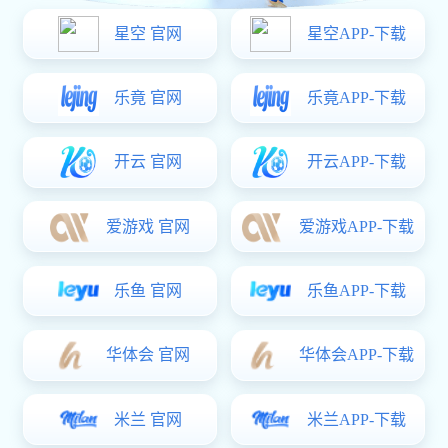
西安羽毛球队个人能力提升之路与训练心得分享
2025-12-16 14:58:24
西安滑板队战术表现深度数据分析与策略优化探讨
2025-12-16 14:23:57
北京网球队的节奏与发展：探索网球运动的新机遇与
挑战
2025-12-16 13:52:36
杨芳独家分享排球技巧与心得体会助你提升球技和比
赛表现
2025-12-16 13:21:09
导航
了解星空xk官网
体育热点
体育明星