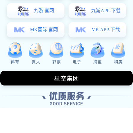
服务宗旨
交流星空体育网站
订阅我们的邮件
Subscribe
菜比锡与多特蒙德激战在即谁能在德甲赛场上笑到最后
2025-09-26 11:02:31
221
在德甲联赛的舞台上，菜比锡和多特蒙德的对决即将上演，这场比赛不仅