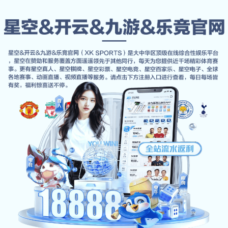
体育热点
菜比锡与多特蒙德激战在即谁能在德甲赛场上笑到最后
最新资讯