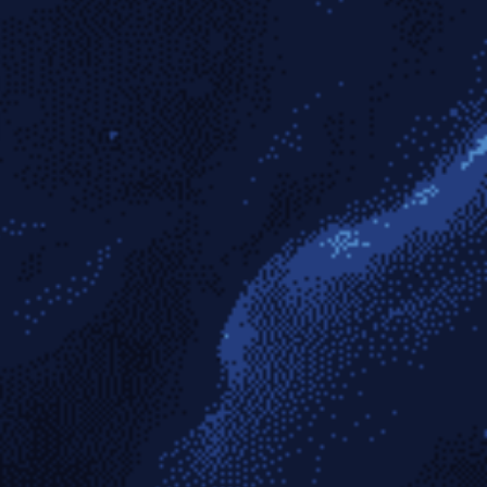
4、为篮球事业贡献力量
如今，作为一名职业篮球运动员，余嘉豪并不满足于个人
球事业的发展。他积极参与公益活动，用自己的影响力去
们有机会接触这项运动，实现自己的梦想。这种关怀正体
此外，在推动女性体育发展方面，余嘉豪同样表现出色。
此提高社会对女性体育发展的重视程度。他相信，不论性
应该得到公平的发展机会。
最后，通过各种渠道分享自己的经历与心得，也是余嘉豪
座，他希望更多人能够了解到背后的故事，以及奋斗过程
人生观，也让自身在交流中不断成长，实现自我价值的新
总结：
综上所述，余嘉豪从少年时期开始便展现出了非凡才华，