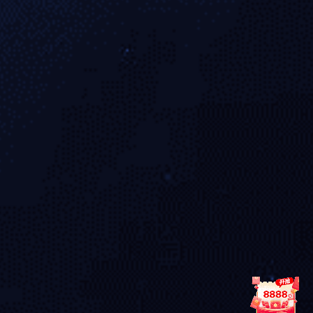
累了宝贵经验，使自己成为一名全面发展的运动
到体育精神的重要性，为整个行业注入新的活
更多年轻人勇敢追梦的人物形象。无论未来道路
自己的辉煌篇章。在这个过程中，不仅实现了个
我们共同期待和值得学习借鉴的人生旅程。
展现球队实力
进行详细分析，探讨两队的近期表现、战术特
主场球队，将在主场迎战科罗拉急流，全力争取
四个部分，分别从球队历史背景、近期状态分
入剖析，旨在为...